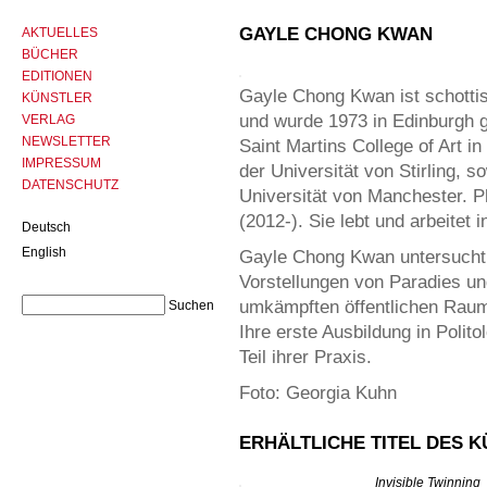
GAYLE CHONG KWAN
AKTUELLES
BÜCHER
EDITIONEN
Gayle Chong Kwan ist schotti
KÜNSTLER
und wurde 1973 in Edinburgh g
VERLAG
NEWSLETTER
Saint Martins College of Art 
IMPRESSUM
der Universität von Stirling, s
DATENSCHUTZ
Universität von Manchester. Ph
(2012-). Sie lebt und arbeitet 
Deutsch
English
Gayle Chong Kwan untersucht d
Vorstellungen von Paradies un
umkämpften öffentlichen Raum 
Ihre erste Ausbildung in Polit
Teil ihrer Praxis.
Foto: Georgia Kuhn
ERHÄLTLICHE TITEL DES 
Invisible Twinning