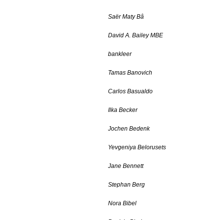
Saër Maty Bâ
David A. Bailey MBE
bankleer
Tamas Banovich
Carlos Basualdo
Ilka Becker
Jochen Bedenk
Yevgeniya Belorusets
Jane Bennett
Stephan Berg
Nora Bibel