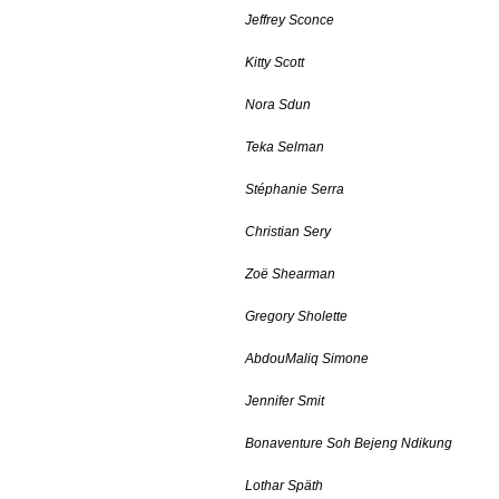
Jeffrey Sconce
Kitty Scott
Nora Sdun
Teka Selman
Stéphanie Serra
Christian Sery
Zoë Shearman
Gregory Sholette
AbdouMaliq Simone
Jennifer Smit
Bonaventure Soh Bejeng Ndikung
Lothar Späth