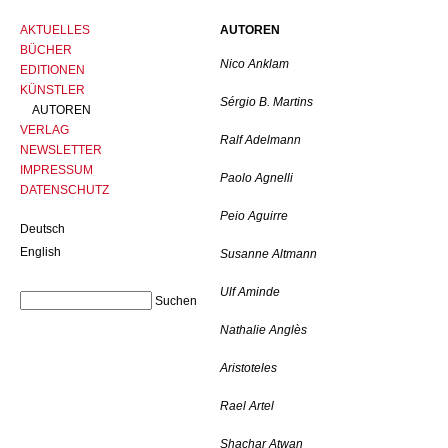
AKTUELLES
AUTOREN
BÜCHER
Nico Anklam
EDITIONEN
KÜNSTLER
Sérgio B. Martins
AUTOREN
VERLAG
Ralf Adelmann
NEWSLETTER
IMPRESSUM
Paolo Agnelli
DATENSCHUTZ
Peio Aguirre
Deutsch
English
Susanne Altmann
Ulf Aminde
Nathalie Anglès
Aristoteles
Rael Artel
Shachar Atwan