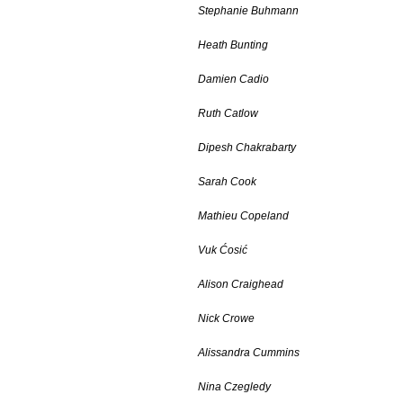
Stephanie Buhmann
Heath Bunting
Damien Cadio
Ruth Catlow
Dipesh Chakrabarty
Sarah Cook
Mathieu Copeland
Vuk Ćosić
Alison Craighead
Nick Crowe
Alissandra Cummins
Nina Czegledy