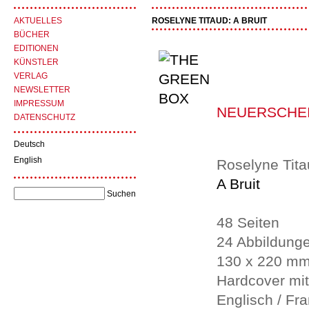
AKTUELLES
ROSELYNE TITAUD: A BRUIT
BÜCHER
EDITIONEN
KÜNSTLER
VERLAG
NEWSLETTER
IMPRESSUM
NEUERSCHE
DATENSCHUTZ
Deutsch
English
Roselyne Tit
A Bruit
48 Seiten
24 Abbildung
130 x 220 m
Hardcover mi
Englisch / Fr